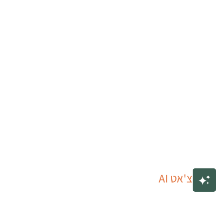
צ'אט AI