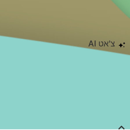
צ'אט AI
האתר הוקם על ידי
Custom-Sites.com