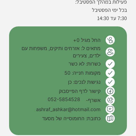
פעילות במהלך הפסטיבל:
בכל ימי הפסטיבל
7:30 עד 14:30
החל מגיל 0+
מתאים ל:
אזרחים ותיקים
,
משפחות עם
ילדים
,
צעירים
כשרות: לא כשר
מקומות חנייה: 50
נגישות לנכים: כן
קישור לדף הפייסבוק
052-5854528
אשרף-
ashraf_ashkar@hotmail.com
כתובת: החומוסייה של מסעד